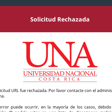
Solicitud Rechazada
licitud URL fue rechazada. Por favor contacte con el admini
ma.
error puede ocurrir, en la mayoría de los casos, debid