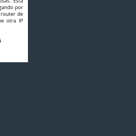
osas. Esta
agando por
 router de
e otra IP
6