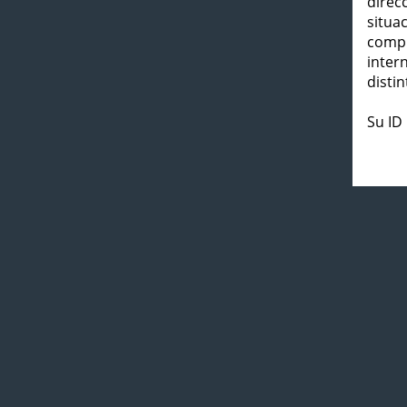
direc
situa
compl
inter
distin
Su ID 