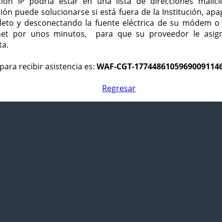
ción IP podría estar en una lista de direcciones malici
ción puede solucionarse si está fuera de la Institución, ap
eto y desconectando la fuente eléctrica de su módem o
net por unos minutos, para que su proveedor le asign
ta.
para recibir asistencia es:
WAF-CGT-1774486105969009114
Regresar