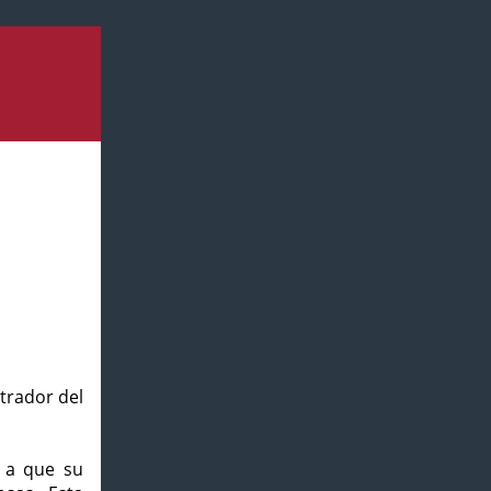
strador del
o a que su