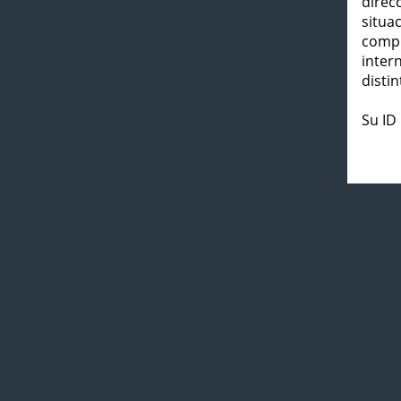
direc
situa
compl
inter
distin
Su ID 