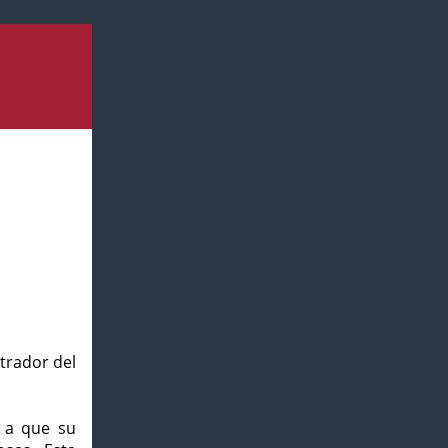
strador del
o a que su