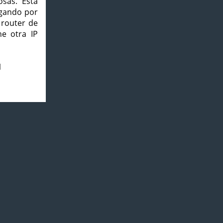
osas. Esta
agando por
 router de
e otra IP
1