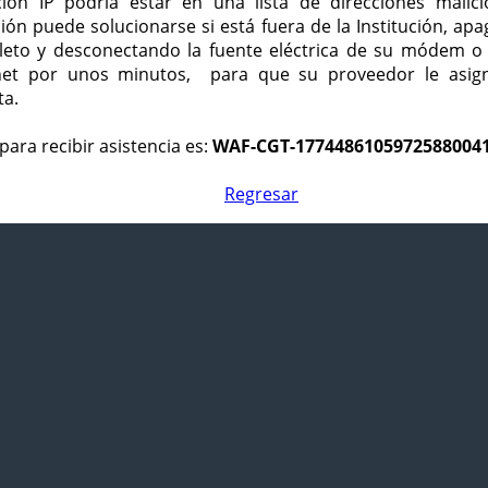
ción IP podría estar en una lista de direcciones malici
ción puede solucionarse si está fuera de la Institución, ap
eto y desconectando la fuente eléctrica de su módem o
net por unos minutos, para que su proveedor le asign
ta.
para recibir asistencia es:
WAF-CGT-1774486105972588004
Regresar