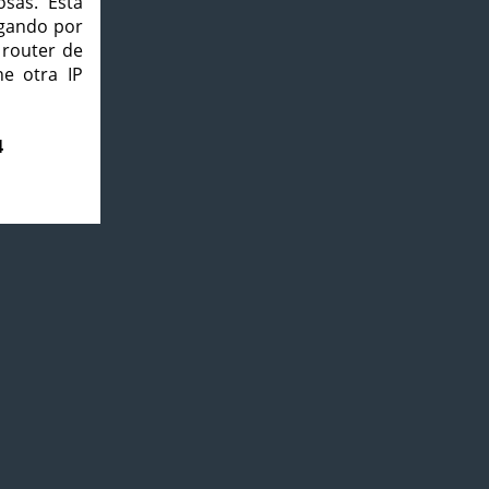
osas. Esta
agando por
 router de
e otra IP
4