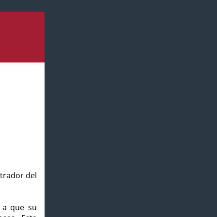
strador del
o a que su