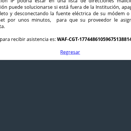
ción IP podría estar en una lista de direcciones malici
ción puede solucionarse si está fuera de la Institución, ap
eto y desconectando la fuente eléctrica de su módem o
net por unos minutos, para que su proveedor le asign
ta.
para recibir asistencia es:
WAF-CGT-1774486105967513881
Regresar