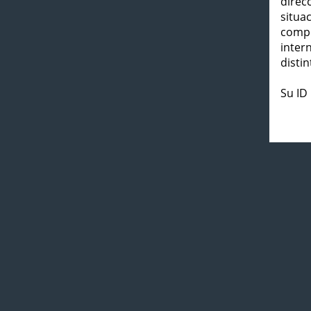
direc
situa
compl
inter
distin
Su ID 