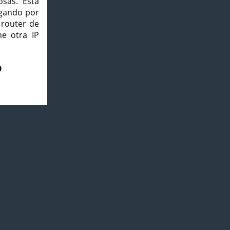
osas. Esta
agando por
 router de
e otra IP
9