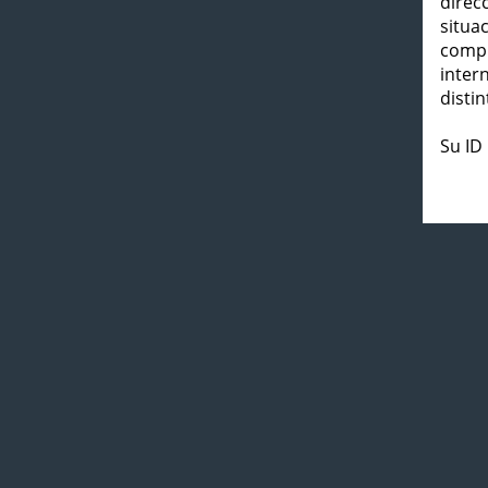
direc
situa
compl
inter
distin
Su ID 