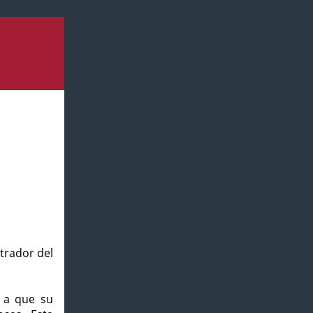
strador del
o a que su