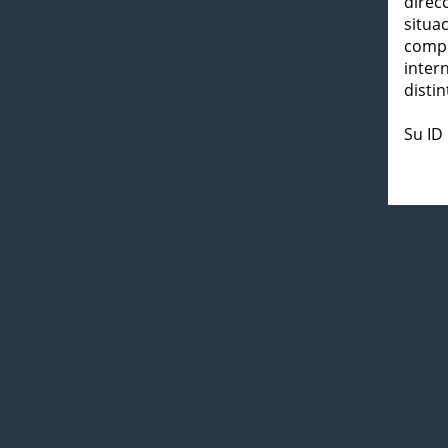
direc
situa
compl
inter
distin
Su ID 