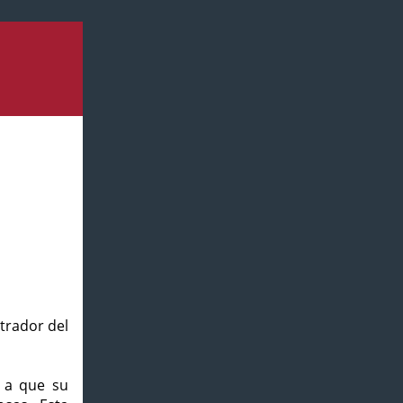
strador del
o a que su