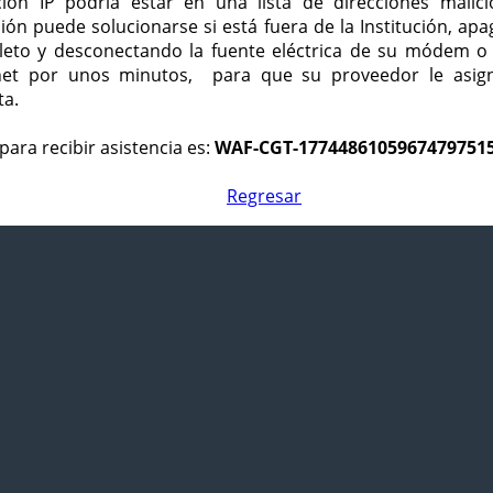
ción IP podría estar en una lista de direcciones malici
ción puede solucionarse si está fuera de la Institución, ap
eto y desconectando la fuente eléctrica de su módem o
net por unos minutos, para que su proveedor le asign
ta.
para recibir asistencia es:
WAF-CGT-1774486105967479751
Regresar