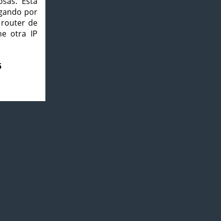
osas. Esta
agando por
 router de
e otra IP
5