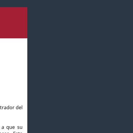
strador del
o a que su