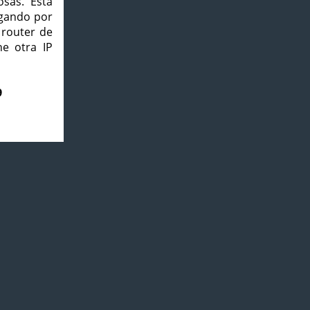
osas. Esta
agando por
 router de
e otra IP
9