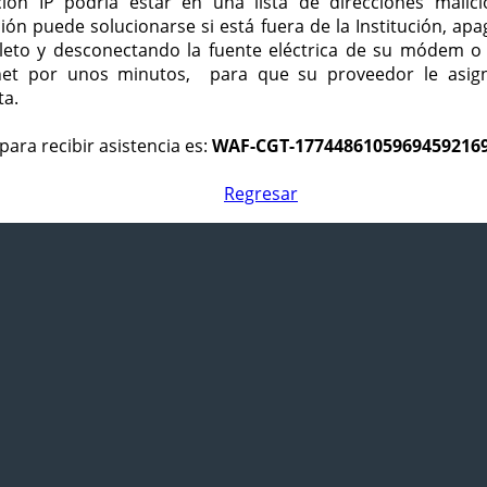
ción IP podría estar en una lista de direcciones malici
ción puede solucionarse si está fuera de la Institución, ap
eto y desconectando la fuente eléctrica de su módem o
net por unos minutos, para que su proveedor le asign
ta.
para recibir asistencia es:
WAF-CGT-1774486105969459216
Regresar