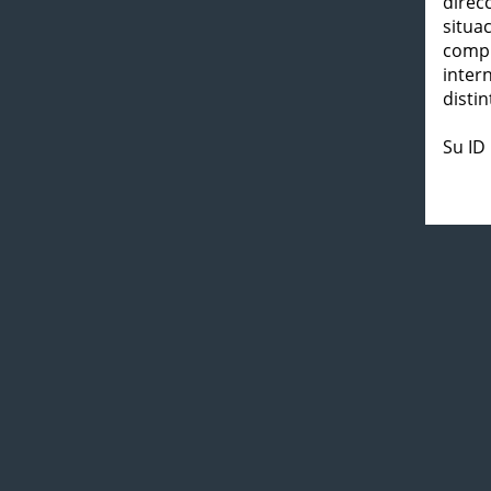
direc
situa
compl
inter
distin
Su ID 