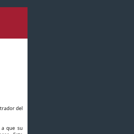
strador del
o a que su