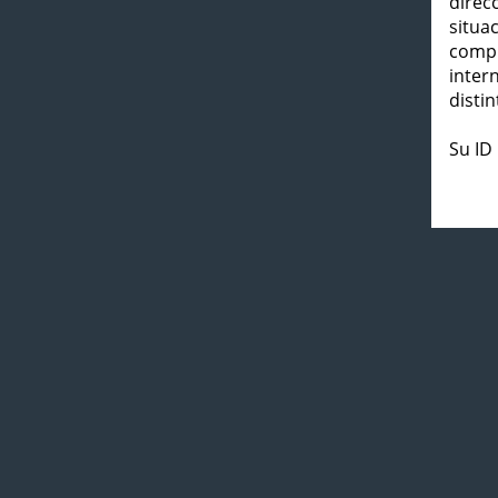
direc
situa
compl
inter
distin
Su ID 