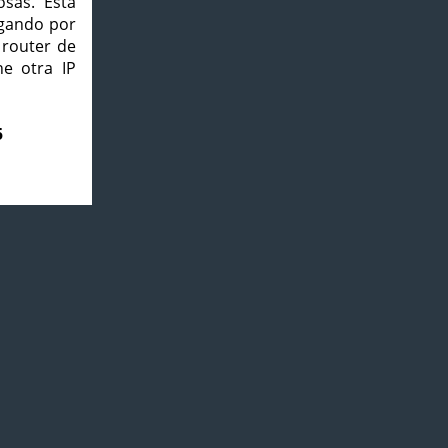
osas. Esta
agando por
 router de
e otra IP
5