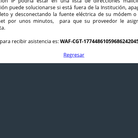
ción IP podría estar en una lista de direcciones malici
ción puede solucionarse si está fuera de la Institución, ap
eto y desconectando la fuente eléctrica de su módem o
net por unos minutos, para que su proveedor le asign
ta.
para recibir asistencia es:
WAF-CGT-1774486105968624204
Regresar