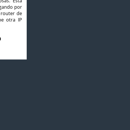
osas. Esta
agando por
 router de
e otra IP
0