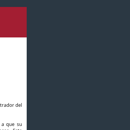
strador del
o a que su