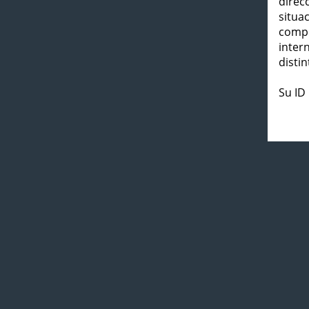
direc
situa
compl
inter
distin
Su ID 