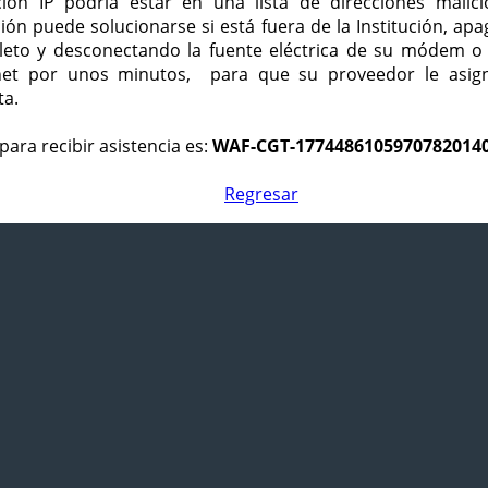
ción IP podría estar en una lista de direcciones malici
ción puede solucionarse si está fuera de la Institución, ap
eto y desconectando la fuente eléctrica de su módem o
net por unos minutos, para que su proveedor le asign
ta.
para recibir asistencia es:
WAF-CGT-1774486105970782014
Regresar