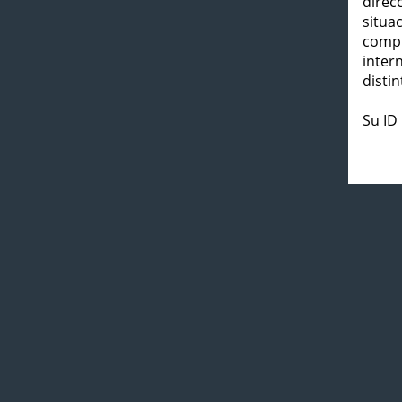
direc
situa
compl
inter
distin
Su ID 