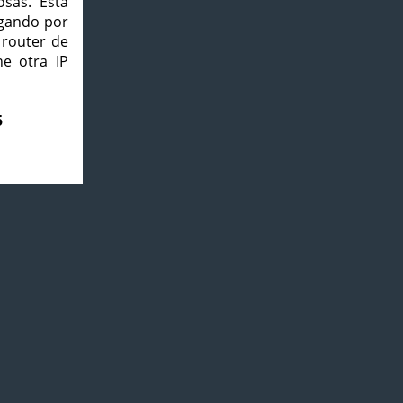
osas. Esta
agando por
 router de
e otra IP
5