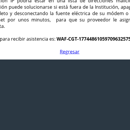
ción IP podría estar en una lista de direcciones malici
ción puede solucionarse si está fuera de la Institución, ap
eto y desconectando la fuente eléctrica de su módem o
net por unos minutos, para que su proveedor le asign
ta.
para recibir asistencia es:
WAF-CGT-1774486105970963257
Regresar