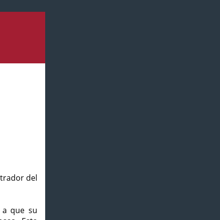
strador del
o a que su