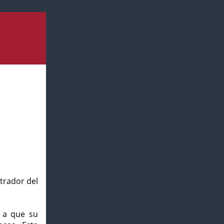
strador del
o a que su