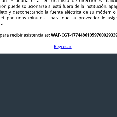
ción IP podría estar en una lista de direcciones malici
ción puede solucionarse si está fuera de la Institución, ap
eto y desconectando la fuente eléctrica de su módem o
net por unos minutos, para que su proveedor le asign
ta.
para recibir asistencia es:
WAF-CGT-1774486105970002933
Regresar