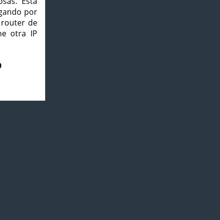
osas. Esta
agando por
 router de
e otra IP
9