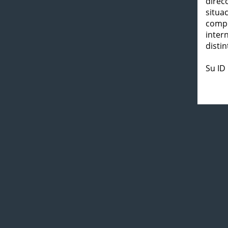
direc
situa
compl
inter
distin
Su ID 