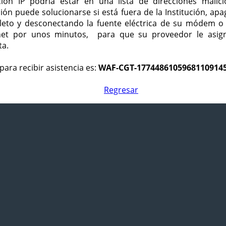
ción IP podría estar en una lista de direcciones malici
ción puede solucionarse si está fuera de la Institución, ap
eto y desconectando la fuente eléctrica de su módem o
net por unos minutos, para que su proveedor le asign
ta.
para recibir asistencia es:
WAF-CGT-1774486105968110914
Regresar