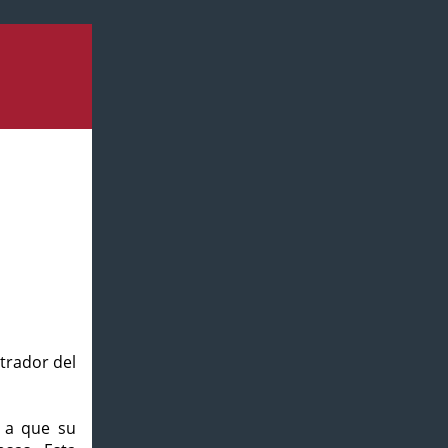
strador del
o a que su