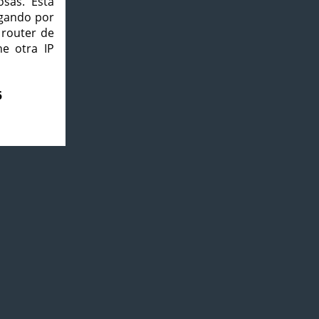
osas. Esta
agando por
 router de
e otra IP
5