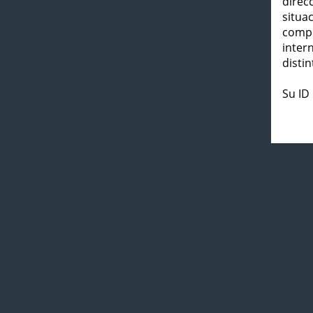
direc
situa
compl
inter
distin
Su ID 