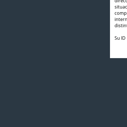
direc
situa
compl
inter
distin
Su ID 