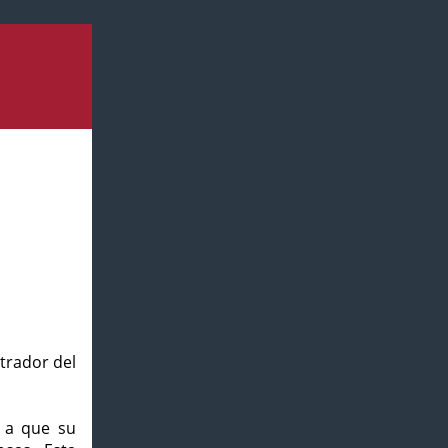
strador del
o a que su