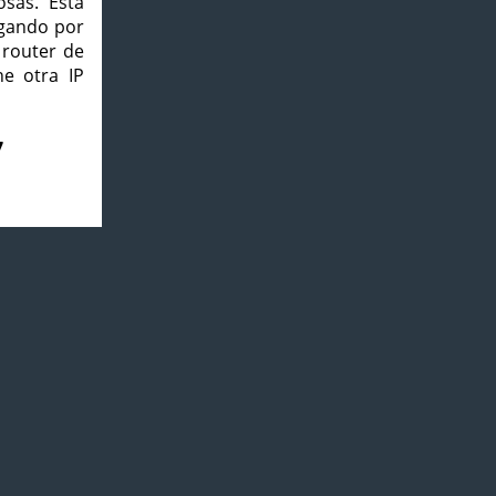
osas. Esta
agando por
 router de
e otra IP
7