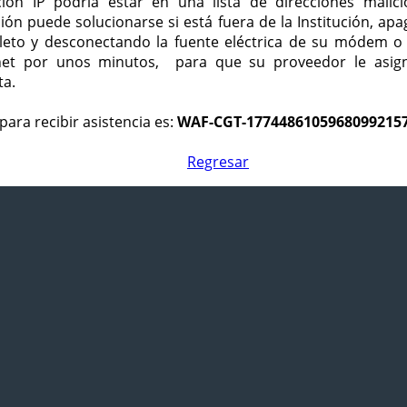
ción IP podría estar en una lista de direcciones malici
ción puede solucionarse si está fuera de la Institución, ap
eto y desconectando la fuente eléctrica de su módem o
net por unos minutos, para que su proveedor le asign
ta.
para recibir asistencia es:
WAF-CGT-1774486105968099215
Regresar