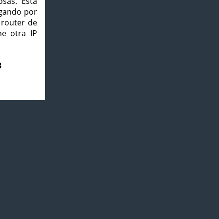
osas. Esta
agando por
 router de
e otra IP
3