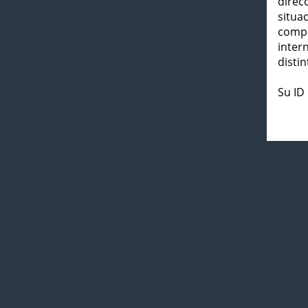
direc
situa
compl
inter
distin
Su ID 