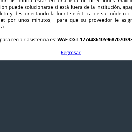
ción IP podría estar en una lista de direcciones malici
ción puede solucionarse si está fuera de la Institución, ap
eto y desconectando la fuente eléctrica de su módem o
net por unos minutos, para que su proveedor le asign
ta.
para recibir asistencia es:
WAF-CGT-1774486105968707039
Regresar