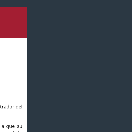
strador del
o a que su