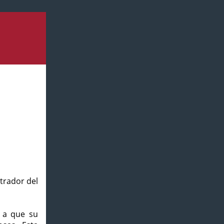
strador del
o a que su