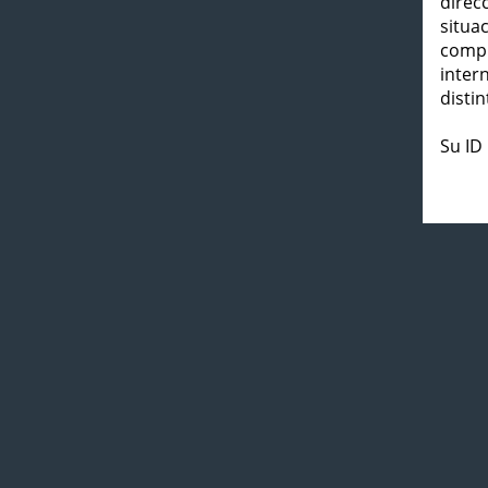
direc
situa
compl
inter
distin
Su ID 