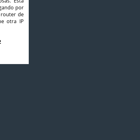
osas. Esta
agando por
 router de
e otra IP
2