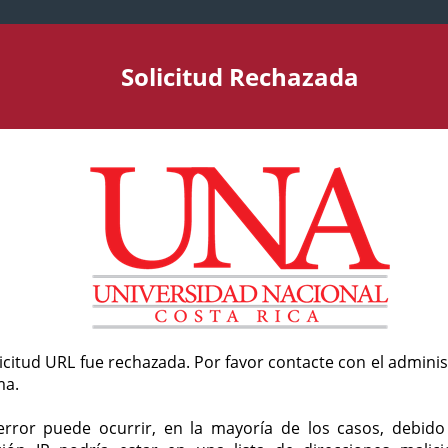
Solicitud Rechazada
licitud URL fue rechazada. Por favor contacte con el admini
ma.
error puede ocurrir, en la mayoría de los casos, debid