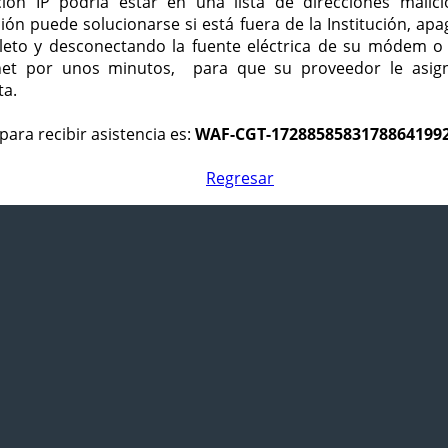
ción IP podría estar en una lista de direcciones malici
ción puede solucionarse si está fuera de la Institución, ap
eto y desconectando la fuente eléctrica de su módem o
net por unos minutos, para que su proveedor le asign
ta.
para recibir asistencia es:
WAF-CGT-1728858583178864199
Regresar