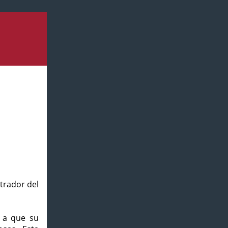
strador del
o a que su