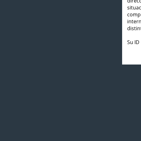
direc
situa
compl
inter
distin
Su ID 