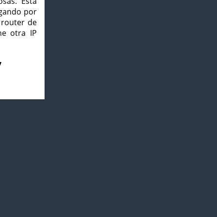
osas. Esta
agando por
 router de
e otra IP
7