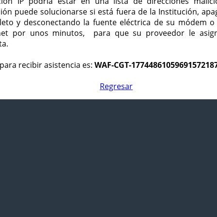
ción IP podría estar en una lista de direcciones malici
ción puede solucionarse si está fuera de la Institución, ap
eto y desconectando la fuente eléctrica de su módem o
net por unos minutos, para que su proveedor le asign
ta.
para recibir asistencia es:
WAF-CGT-1774486105969157218
Regresar