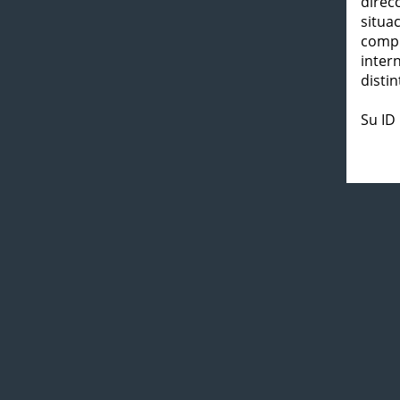
direc
situa
compl
inter
distin
Su ID 