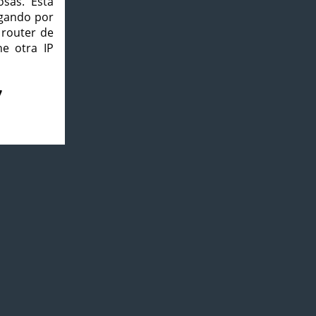
osas. Esta
agando por
 router de
e otra IP
7