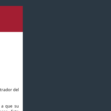
strador del
o a que su