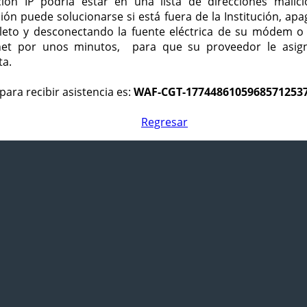
ción IP podría estar en una lista de direcciones malici
ción puede solucionarse si está fuera de la Institución, ap
eto y desconectando la fuente eléctrica de su módem o
net por unos minutos, para que su proveedor le asign
ta.
para recibir asistencia es:
WAF-CGT-1774486105968571253
Regresar