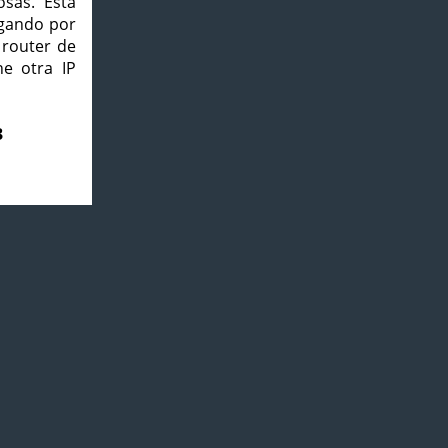
osas. Esta
agando por
 router de
e otra IP
3