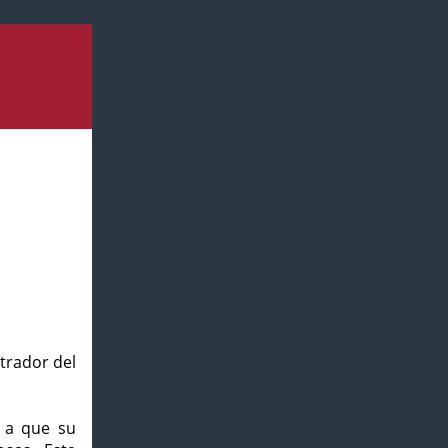
strador del
o a que su