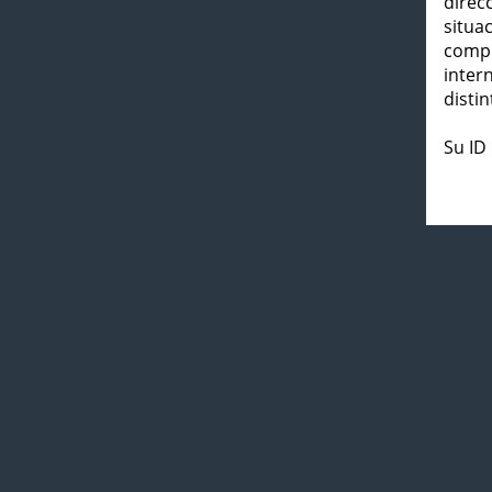
direc
situa
compl
inter
distin
Su ID 