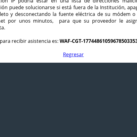
ción IP podría estar en una lista de direcciones malici
ción puede solucionarse si está fuera de la Institución, ap
eto y desconectando la fuente eléctrica de su módem o
net por unos minutos, para que su proveedor le asign
ta.
para recibir asistencia es:
WAF-CGT-1774486105967850335
Regresar