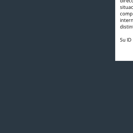
direc
situa
compl
inter
distin
Su ID 