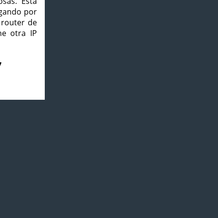
osas. Esta
agando por
 router de
e otra IP
7