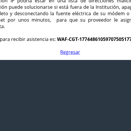
ción IP podría estar en una lista de direcciones malici
ción puede solucionarse si está fuera de la Institución, ap
eto y desconectando la fuente eléctrica de su módem o
net por unos minutos, para que su proveedor le asign
ta.
para recibir asistencia es:
WAF-CGT-1774486105970750517
Regresar