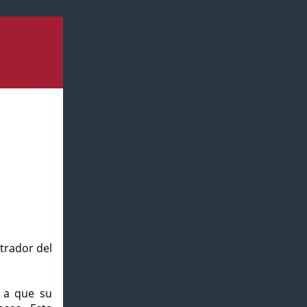
strador del
o a que su