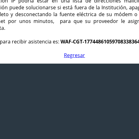
ción IP podría estar en una lista de direcciones malici
ción puede solucionarse si está fuera de la Institución, ap
eto y desconectando la fuente eléctrica de su módem o
net por unos minutos, para que su proveedor le asign
ta.
para recibir asistencia es:
WAF-CGT-1774486105970833836
Regresar