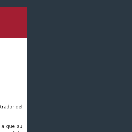
strador del
o a que su