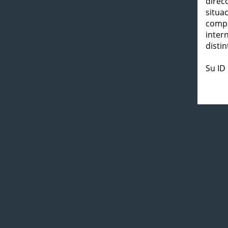
direc
situa
compl
inter
distin
Su ID 