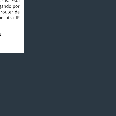
osas. Esta
agando por
 router de
e otra IP
4