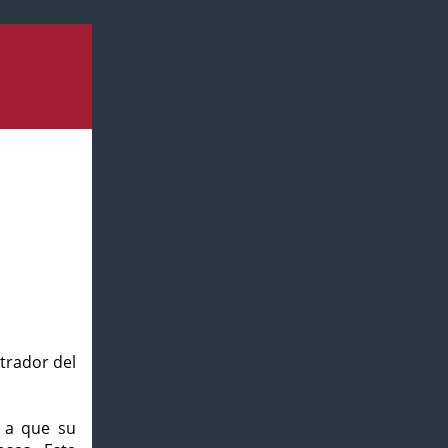
strador del
o a que su