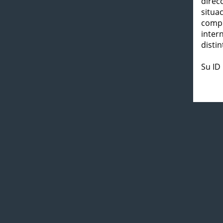
direc
situa
compl
inter
distin
Su ID 