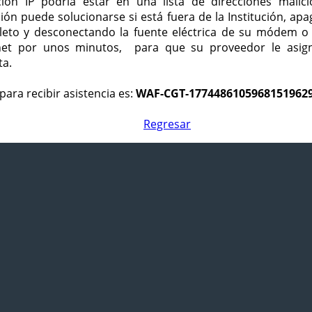
ción IP podría estar en una lista de direcciones malici
ción puede solucionarse si está fuera de la Institución, ap
eto y desconectando la fuente eléctrica de su módem o
net por unos minutos, para que su proveedor le asign
ta.
para recibir asistencia es:
WAF-CGT-1774486105968151962
Regresar