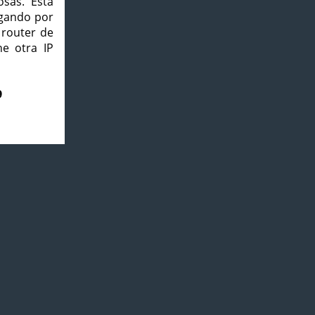
osas. Esta
agando por
 router de
e otra IP
9