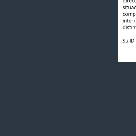
direc
situa
compl
inter
distin
Su ID 