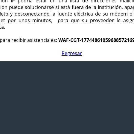
ción IP podría estar en una lista de direcciones malici
ción puede solucionarse si está fuera de la Institución, ap
eto y desconectando la fuente eléctrica de su módem o
net por unos minutos, para que su proveedor le asign
ta.
para recibir asistencia es:
WAF-CGT-1774486105968857216
Regresar