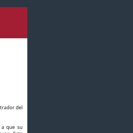
strador del
o a que su