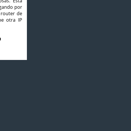
osas. Esta
agando por
 router de
e otra IP
9