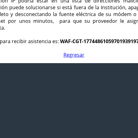
ción IP podría estar en una lista de direcciones malici
ción puede solucionarse si está fuera de la Institución, ap
eto y desconectando la fuente eléctrica de su módem o
net por unos minutos, para que su proveedor le asign
ta.
para recibir asistencia es:
WAF-CGT-1774486105970193919
Regresar