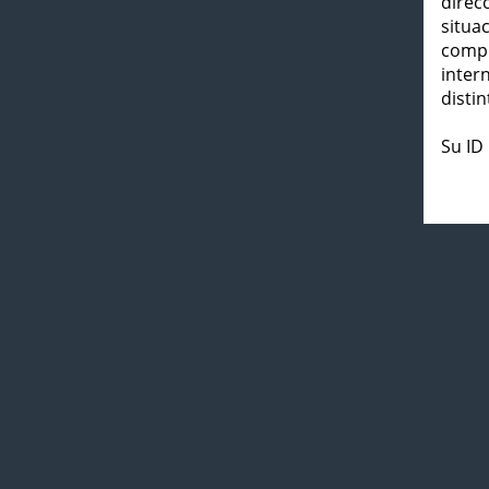
direc
situa
compl
inter
distin
Su ID 