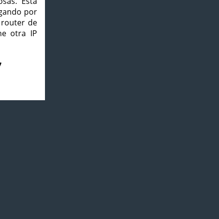
osas. Esta
agando por
 router de
e otra IP
7