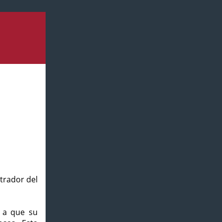
strador del
o a que su