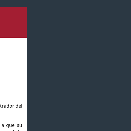
strador del
o a que su