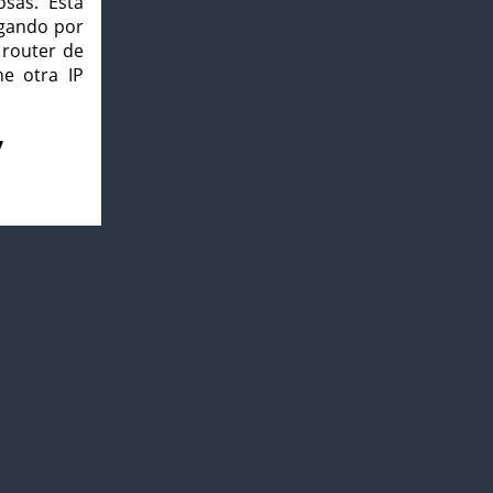
osas. Esta
agando por
 router de
e otra IP
7