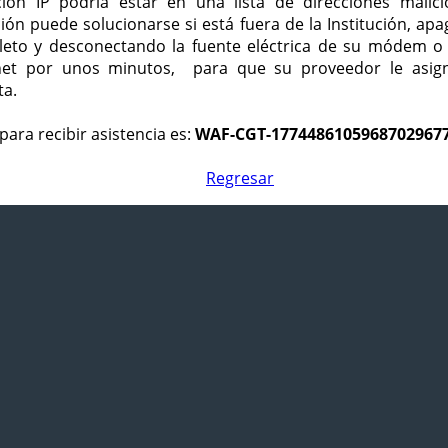
ción IP podría estar en una lista de direcciones malici
ción puede solucionarse si está fuera de la Institución, ap
eto y desconectando la fuente eléctrica de su módem o
net por unos minutos, para que su proveedor le asign
ta.
para recibir asistencia es:
WAF-CGT-1774486105968702967
Regresar