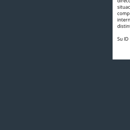
direc
situa
compl
inter
distin
Su ID 