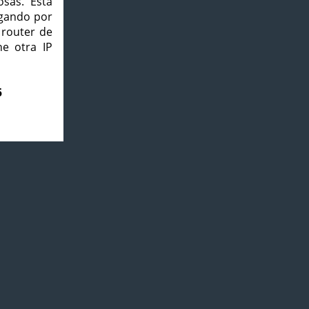
osas. Esta
agando por
 router de
e otra IP
5