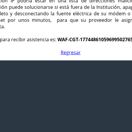
ción IP podría estar en una lista de direcciones malici
ción puede solucionarse si está fuera de la Institución, ap
eto y desconectando la fuente eléctrica de su módem o
net por unos minutos, para que su proveedor le asign
ta.
para recibir asistencia es:
WAF-CGT-1774486105969950276
Regresar