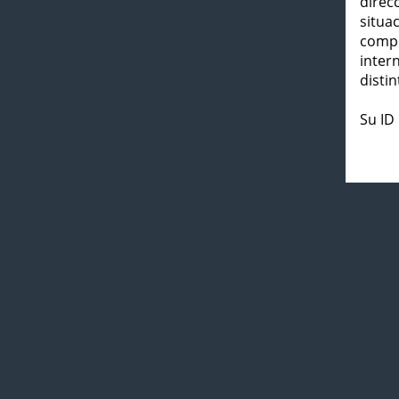
direc
situa
compl
inter
distin
Su ID 