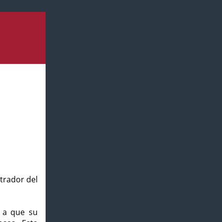
strador del
o a que su