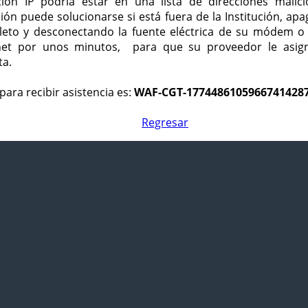
ción IP podría estar en una lista de direcciones malici
ción puede solucionarse si está fuera de la Institución, ap
eto y desconectando la fuente eléctrica de su módem o
net por unos minutos, para que su proveedor le asign
ta.
para recibir asistencia es:
WAF-CGT-1774486105966741428
Regresar