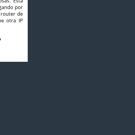
osas. Esta
agando por
 router de
e otra IP
7