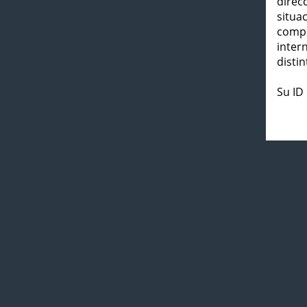
direc
situa
compl
inter
distin
Su ID 