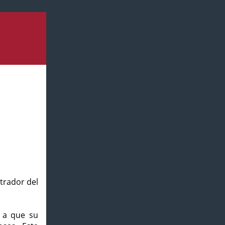
strador del
o a que su