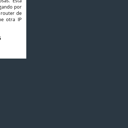
osas. Esta
agando por
 router de
e otra IP
5