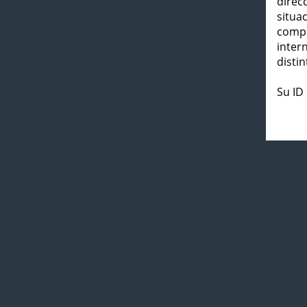
direc
situa
compl
inter
distin
Su ID 