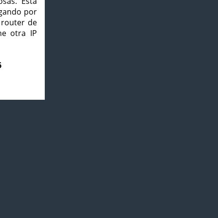
osas. Esta
agando por
 router de
e otra IP
6