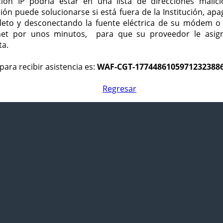
ción IP podría estar en una lista de direcciones malici
ción puede solucionarse si está fuera de la Institución, ap
eto y desconectando la fuente eléctrica de su módem o
net por unos minutos, para que su proveedor le asign
ta.
para recibir asistencia es:
WAF-CGT-1774486105971232388
Regresar