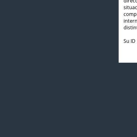
direc
situa
compl
inter
distin
Su ID 