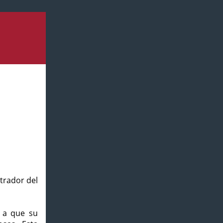
strador del
o a que su