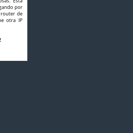
osas. Esta
agando por
 router de
e otra IP
2