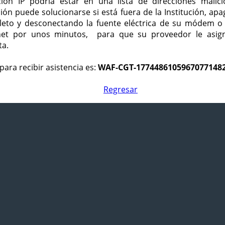
ción IP podría estar en una lista de direcciones malici
ción puede solucionarse si está fuera de la Institución, ap
eto y desconectando la fuente eléctrica de su módem o
net por unos minutos, para que su proveedor le asign
ta.
para recibir asistencia es:
WAF-CGT-1774486105967077148
Regresar