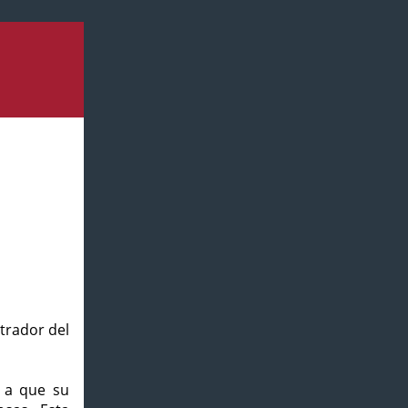
strador del
o a que su