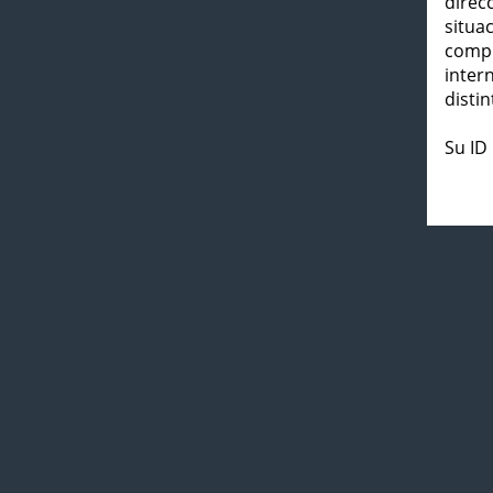
direc
situa
compl
inter
distin
Su ID 