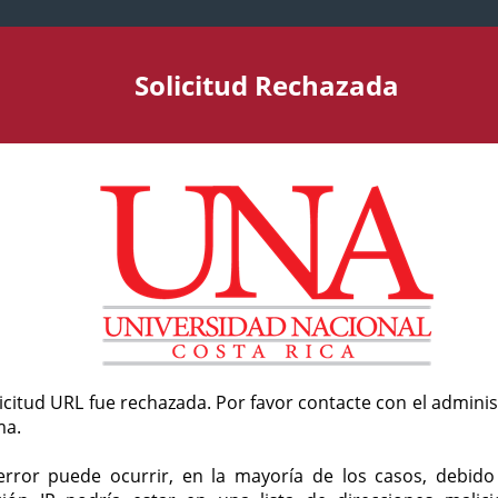
Solicitud Rechazada
licitud URL fue rechazada. Por favor contacte con el admini
ma.
error puede ocurrir, en la mayoría de los casos, debid