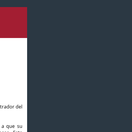
strador del
o a que su