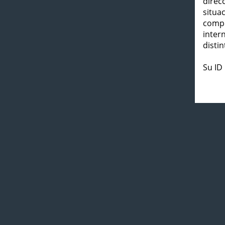
direc
situa
compl
inter
distin
Su ID 