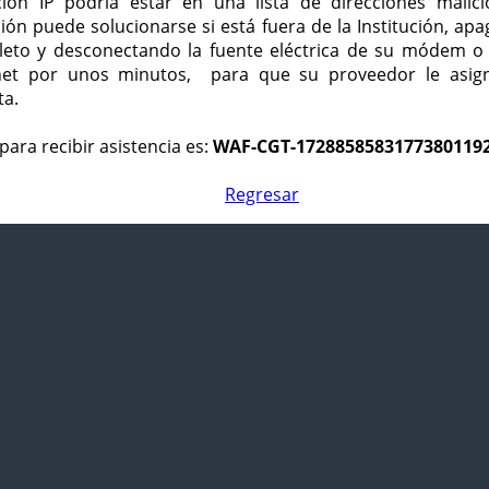
ción IP podría estar en una lista de direcciones malici
ción puede solucionarse si está fuera de la Institución, ap
eto y desconectando la fuente eléctrica de su módem o
net por unos minutos, para que su proveedor le asign
ta.
para recibir asistencia es:
WAF-CGT-1728858583177380119
Regresar