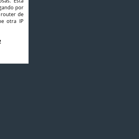
osas. Esta
agando por
 router de
e otra IP
2