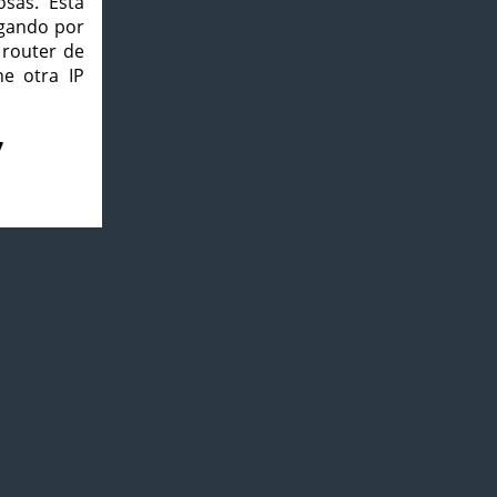
osas. Esta
agando por
 router de
e otra IP
7