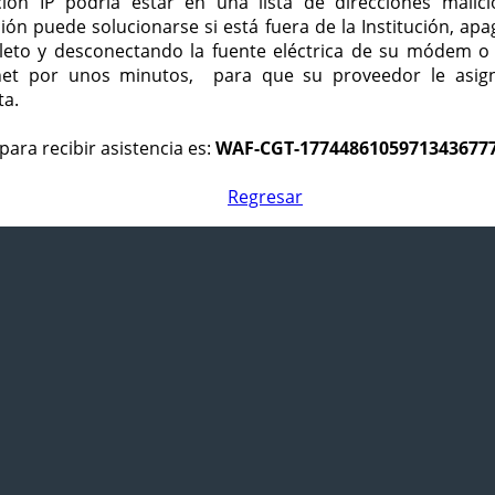
ción IP podría estar en una lista de direcciones malici
ción puede solucionarse si está fuera de la Institución, ap
eto y desconectando la fuente eléctrica de su módem o
net por unos minutos, para que su proveedor le asign
ta.
para recibir asistencia es:
WAF-CGT-1774486105971343677
Regresar