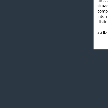
direc
situa
compl
inter
distin
Su ID 