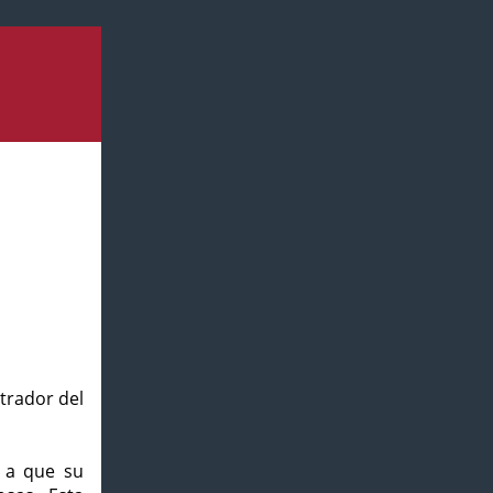
strador del
o a que su