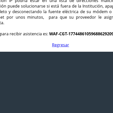
ción IP podría estar en una lista de direcciones malici
ción puede solucionarse si está fuera de la Institución, ap
eto y desconectando la fuente eléctrica de su módem o
net por unos minutos, para que su proveedor le asign
ta.
para recibir asistencia es:
WAF-CGT-1774486105968862920
Regresar