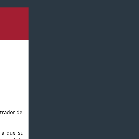
strador del
o a que su