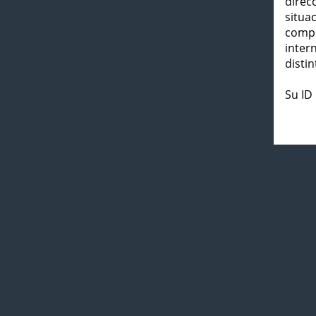
direc
situa
compl
inter
distin
Su ID 