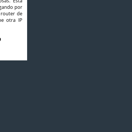
osas. Esta
agando por
 router de
e otra IP
9