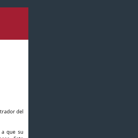
strador del
o a que su