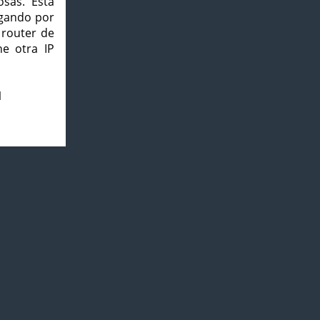
osas. Esta
agando por
 router de
e otra IP
1