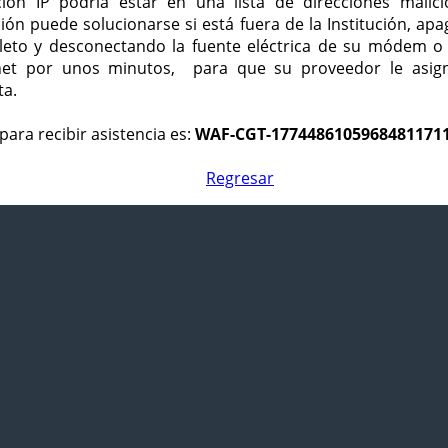
ción IP podría estar en una lista de direcciones malici
ción puede solucionarse si está fuera de la Institución, ap
eto y desconectando la fuente eléctrica de su módem o
net por unos minutos, para que su proveedor le asign
ta.
para recibir asistencia es:
WAF-CGT-1774486105968481171
Regresar