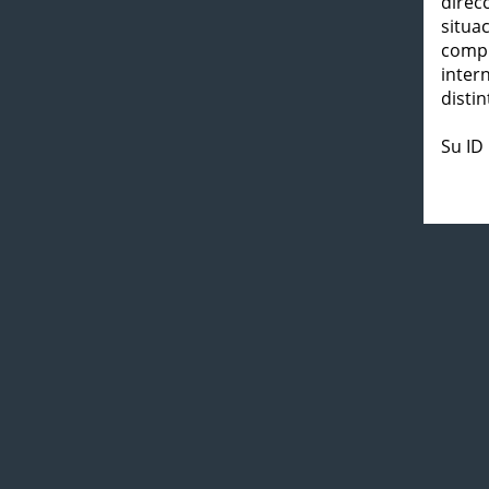
direc
situa
compl
inter
distin
Su ID 