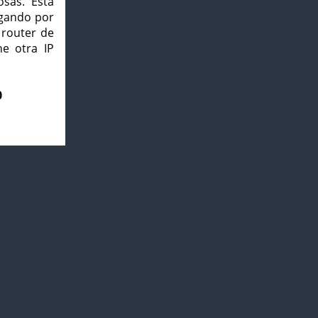
osas. Esta
agando por
 router de
e otra IP
0