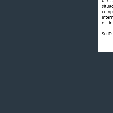
direc
situa
compl
inter
distin
Su ID 