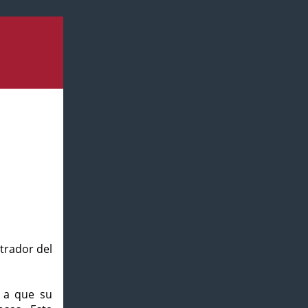
strador del
o a que su