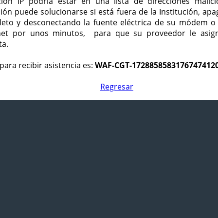
ción IP podría estar en una lista de direcciones malici
ción puede solucionarse si está fuera de la Institución, ap
eto y desconectando la fuente eléctrica de su módem o
net por unos minutos, para que su proveedor le asign
ta.
para recibir asistencia es:
WAF-CGT-1728858583176747412
Regresar