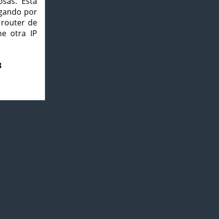
osas. Esta
agando por
 router de
e otra IP
3