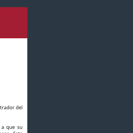
strador del
o a que su