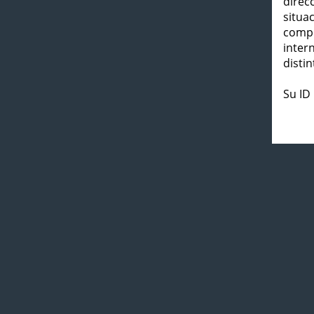
direc
situa
compl
inter
distin
Su ID 