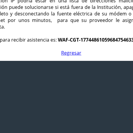
ción IP podría estar en una lista de direcciones malici
ción puede solucionarse si está fuera de la Institución, ap
eto y desconectando la fuente eléctrica de su módem o
net por unos minutos, para que su proveedor le asign
ta.
para recibir asistencia es:
WAF-CGT-1774486105968475463
Regresar