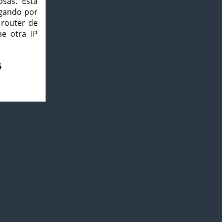
osas. Esta
agando por
 router de
e otra IP
5