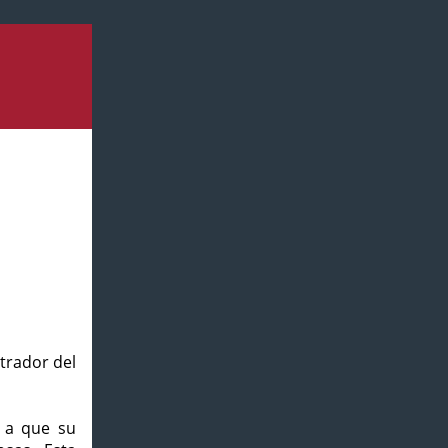
strador del
o a que su