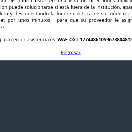
ción IP podría estar en una lista de direcciones malici
ción puede solucionarse si está fuera de la Institución, ap
eto y desconectando la fuente eléctrica de su módem o
net por unos minutos, para que su proveedor le asign
ta.
para recibir asistencia es:
WAF-CGT-1774486105967380481
Regresar