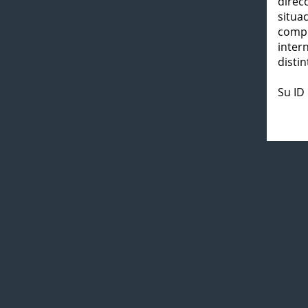
direc
situa
compl
inter
distin
Su ID 