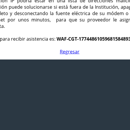
ción IP podría estar en una lista de direcciones malici
ción puede solucionarse si está fuera de la Institución, ap
eto y desconectando la fuente eléctrica de su módem o
net por unos minutos, para que su proveedor le asign
ta.
para recibir asistencia es:
WAF-CGT-1774486105968158489
Regresar