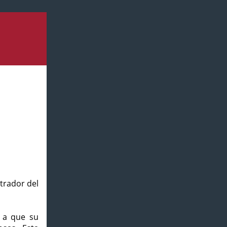
strador del
o a que su