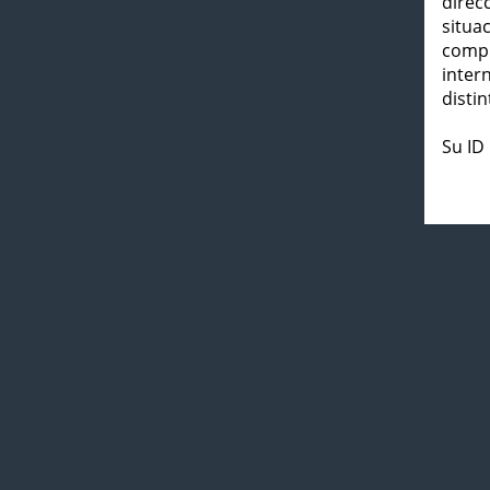
direc
situa
compl
inter
distin
Su ID 