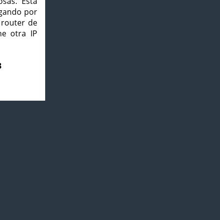
osas. Esta
agando por
 router de
e otra IP
3