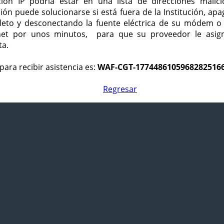
ción IP podría estar en una lista de direcciones malici
ción puede solucionarse si está fuera de la Institución, ap
eto y desconectando la fuente eléctrica de su módem o
net por unos minutos, para que su proveedor le asign
ta.
para recibir asistencia es:
WAF-CGT-1774486105968282516
Regresar