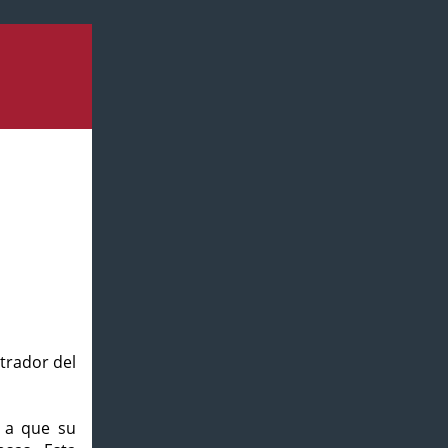
strador del
o a que su