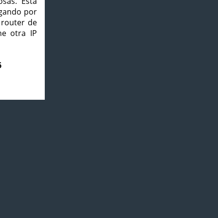
osas. Esta
agando por
 router de
e otra IP
6