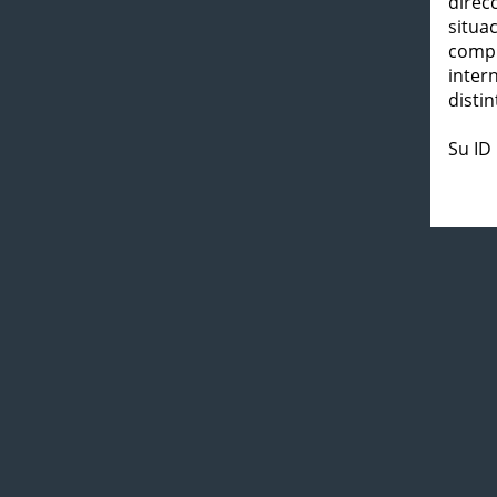
direc
situa
compl
inter
distin
Su ID 