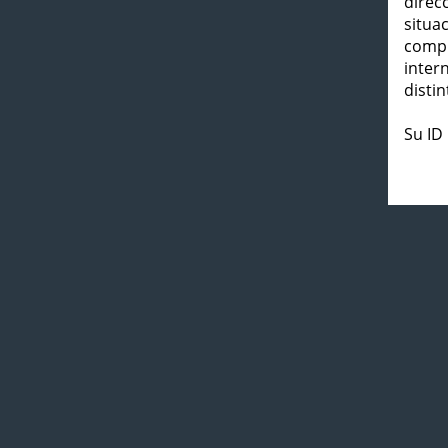
direc
situa
compl
inter
distin
Su ID 