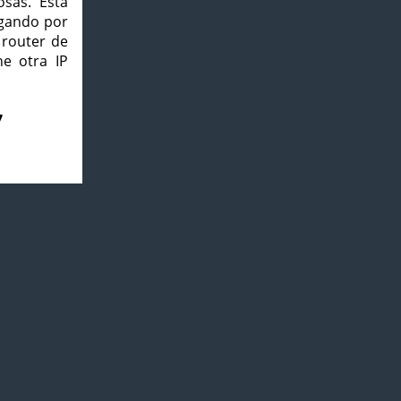
osas. Esta
agando por
 router de
e otra IP
7