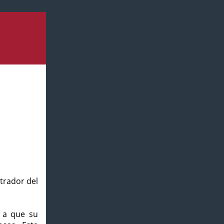
strador del
o a que su