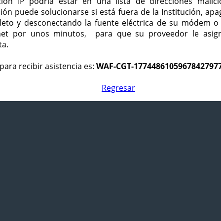
ción IP podría estar en una lista de direcciones malici
ción puede solucionarse si está fuera de la Institución, ap
eto y desconectando la fuente eléctrica de su módem o
net por unos minutos, para que su proveedor le asign
ta.
para recibir asistencia es:
WAF-CGT-1774486105967842797
Regresar