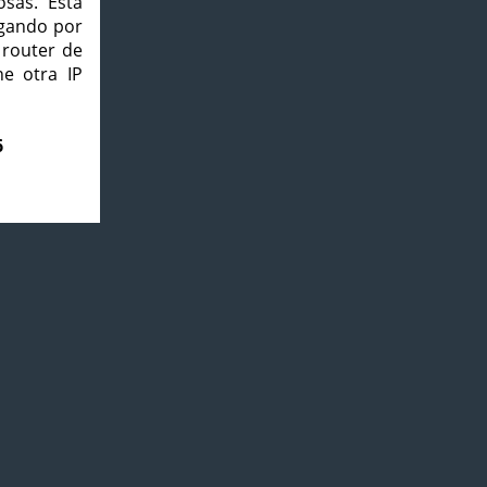
osas. Esta
agando por
 router de
e otra IP
6