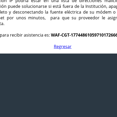
ción IP podría estar en una lista de direcciones malici
ción puede solucionarse si está fuera de la Institución, ap
eto y desconectando la fuente eléctrica de su módem o
net por unos minutos, para que su proveedor le asign
ta.
para recibir asistencia es:
WAF-CGT-1774486105971017266
Regresar