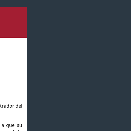
strador del
o a que su