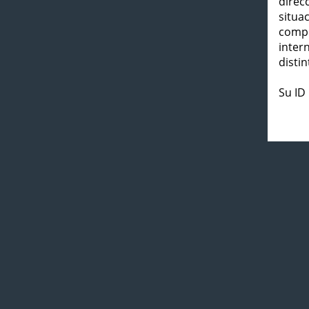
direc
situa
compl
inter
distin
Su ID 