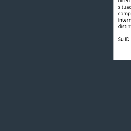
direc
situa
compl
inter
distin
Su ID 