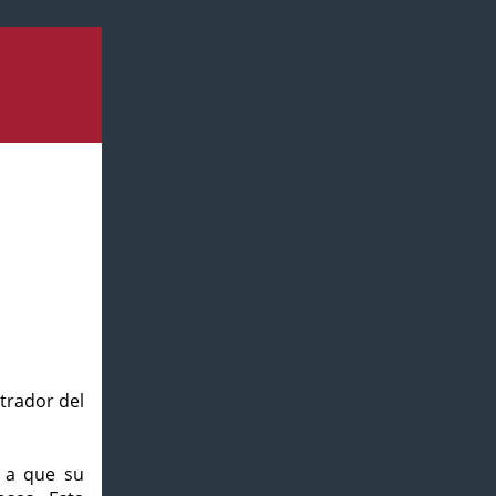
strador del
o a que su