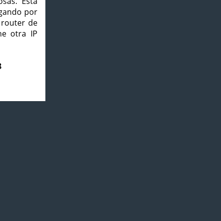
osas. Esta
agando por
 router de
e otra IP
8