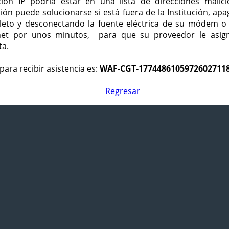
ción IP podría estar en una lista de direcciones malici
ción puede solucionarse si está fuera de la Institución, ap
eto y desconectando la fuente eléctrica de su módem o
net por unos minutos, para que su proveedor le asign
ta.
para recibir asistencia es:
WAF-CGT-1774486105972602711
Regresar