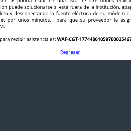
ción IP podría estar en una lista de direcciones malici
ción puede solucionarse si está fuera de la Institución, ap
eto y desconectando la fuente eléctrica de su módem o
net por unos minutos, para que su proveedor le asign
ta.
para recibir asistencia es:
WAF-CGT-1774486105970002546
Regresar