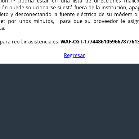
ción IP podría estar en una lista de direcciones malici
ción puede solucionarse si está fuera de la Institución, ap
eto y desconectando la fuente eléctrica de su módem o
net por unos minutos, para que su proveedor le asign
ta.
para recibir asistencia es:
WAF-CGT-1774486105966787761
Regresar