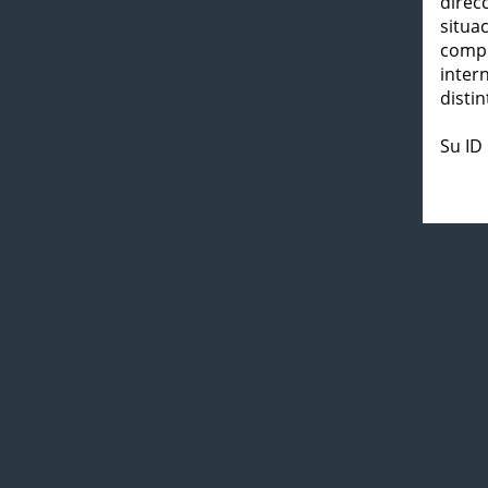
direc
situa
compl
inter
distin
Su ID 