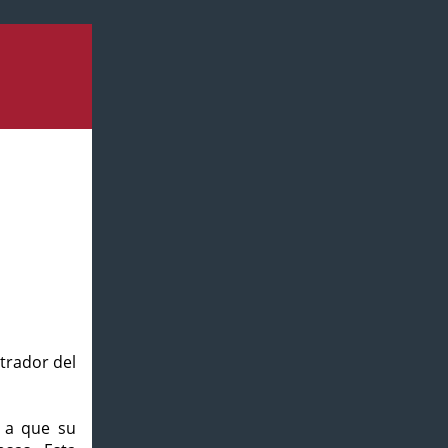
strador del
o a que su