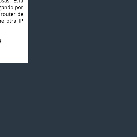
osas. Esta
agando por
 router de
e otra IP
3